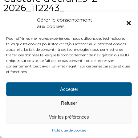
2026_112243_
Gérer le consentement
aux cookies
Pour offrir les meilleures expériences, nous utilisons des technologies
telles que les cookies pour stocker et/ou accéder aux informations des
appareils. Le fait de consentir à ces technologies nous permettra de
traiter des données telles que le comportement de navigation ou les ID
uniques sur ce site. Le fait de ne pas consentir ou de retirer son
PLAN DU SITE
LIENS UTILES
MENTIONS LÉGALES
consentement peut avoir un effet négatif sur certaines caractéristiques
CONTACTS
et fonctions.
2016 ADH
http://www.adh-asso.org
Accepter
Refuser
Voir les préférences
Politique de cookies