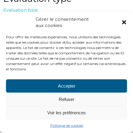
Evaluation type
Gérer le consentement
aux cookies
PLAN DU SITE
LIENS UTILES
MENTIONS LÉGALES
Pour offrir les meilleures expériences, nous utilisons des technologies
CONTACTS
telles que les cookies pour stocker et/ou accéder aux informations des
2016 ADH
appareils. Le fait de consentir à ces technologies nous permettra de
http://www.adh-asso.org
traiter des données telles que le comportement de navigation ou les ID
uniques sur ce site. Le fait de ne pas consentir ou de retirer son
consentement peut avoir un effet négatif sur certaines caractéristiques
et fonctions.
Accepter
Refuser
Voir les préférences
Politique de cookies