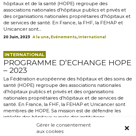
hôpitaux et de la santé (HOPE) regroupe des
associations nationales d’hôpitaux publics et privés et
des organisations nationales propriétaires d’hôpitaux et
de services de santé. En France, la FHF, la FEHAP et
Unicancer sont...
20 Juin, 2023
A la une
,
Evénements
,
International
INTERNATIONAL
PROGRAMME D’ECHANGE HOPE
– 2023
La Fédération européenne des hôpitaux et des soins de
santé (HOPE) regroupe des associations nationales
d’hôpitaux publics et privés et des organisations
nationales propriétaires d’hôpitaux et de services de
santé. En France, la FHF, la FEHAP et Unicancer sont
membres de HOPE. Sa mission est de défendre les
intérêts des hôpitaux auprès des institutions
européennes et de favoriser les échanges et
Gérer le consentement
comparaisons entre pays dans le domaine de
aux cookies