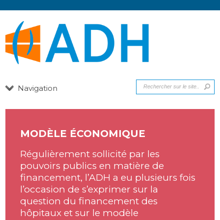
Navigation
MODÈLE ÉCONOMIQUE
Régulièrement sollicité par les
pouvoirs publics en matière de
financement, l’ADH a eu plusieurs fois
l’occasion de s’exprimer sur la
question du financement des
hôpitaux et sur le modèle