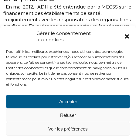
En mai 2012, l’ADH a été entendue par la MECSS sur le
financement des établissements de santé,
conjointement avec les responsables des organisations
syndicales. En présence des rapporteurs, les sénateurs
Alain Milon et Jacky Le Menn, et du président de la
Gérer le consentement
mission, Yves Daudigny, Frédéric Boiron a exposé les
aux cookies
préoccupations de l’Association à l’égard de la tension
financière qui pèse sur les hôpitaux publics, en vue
Pour offrir les meilleures expériences, nous utilisons des technologies
telles que les cookies pour stocker et/ou accéder aux informations des
d’apporter des propositions concrètes de correctifs au
appareils. Le fait de consentir à ces technologies nous permettra de
système actuel. La mission a interrogé les
traiter des données telles que le comportement de navigation ou les ID
représentants...
uniques sur ce site. Le fait de ne pas consentir ou de retirer son
26 Mai, 2012
Actions
,
Modèle économique
consentement peut avoir un effet négatif sur certaines caractéristiques
et fonctions.
Accepter
PLAN DU SITE
LIENS UTILES
MENTIONS LÉGALES
Refuser
CONTACTS
2016 ADH
Voir les préférences
http://www.adh-asso.org