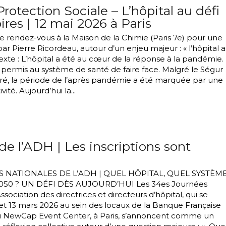
otection Sociale – L’hôpital au défi
ires | 12 mai 2026 à Paris
 rendez-vous à la Maison de la Chimie (Paris 7e) pour une
r Pierre Ricordeau, autour d’un enjeu majeur : « l’hôpital 
texte : L’hôpital a été au cœur de la réponse à la pandémie.
a permis au système de santé de faire face. Malgré le Ségur
cré, la période de l’après pandémie a été marquée par une
vité. Aujourd’hui la...
e l’ADH | Les inscriptions sont
 NATIONALES DE L’ADH | QUEL HÔPITAL, QUEL SYSTÈM
050 ? UN DÉFI DÈS AUJOURD’HUI Les 34es Journées
ssociation des directrices et directeurs d’hôpital, qui se
 et 13 mars 2026 au sein des locaux de la Banque Française
du NewCap Event Center, à Paris, s’annoncent comme un