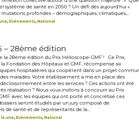
réflexion collective autour d’une question majeure : « Que
el système de santé en 2050 ? Un défi dès aujourd’hui ».
 mutations profondes – démographiques, climatiques,...
 une
,
Evénements
,
National
6 – 28ème édition
 la 28ème édition du Prix Hélioscope-GMF ! Ce Prix,
 la Fondation des Hôpitaux et GMF, récompense six
d’équipes hospitalières qui coopèrent dans un projet commu
des malades. Votre établissement a mis en place des
de décloisonnement entre les services ? Ces actions ont été
s réalisation ? Nous vous invitons à concourir au Prix
MF avec les équipes qui ont porté et concrétisé ces
 dossiers seront étudiés par un jury composé de
ls de santé et de représentants de la...
 la une
,
Evénements
,
National