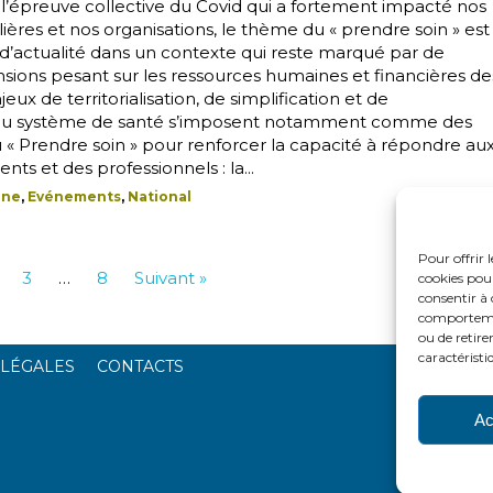
l’épreuve collective du Covid qui a fortement impacté nos
ières et nos organisations, le thème du « prendre soin » est
 d’actualité dans un contexte qui reste marqué par de
ions pesant sur les ressources humaines et financières de
eux de territorialisation, de simplification et de
 du système de santé s’imposent notamment comme des
u « Prendre soin » pour renforcer la capacité à répondre au
nts et des professionnels : la...
une
,
Evénements
,
National
Pour offrir 
3
…
8
Suivant »
cookies pour
consentir à 
comportement
ou de retire
caractéristi
 LÉGALES
CONTACTS
Ac