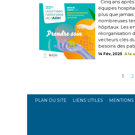
Cinq ans après 
équipes hospital
plus que jamais
nombreuses tens
hôpitaux. Les enj
réorganisation
vecteurs clés d
besoins des patie
14 Fév, 2025
A la 
1
2
PLAN DU SITE
LIENS UTILES
MENTIONS