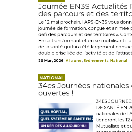
Journée EN3S Actualités Pr
des parcours et des territo
Le 12 mai prochain, l’APS-EN3S vous donne
journée de formation, conçue et animée pa
défi des parcours et des territoires ». Con
En se transformant et en se mobilisant il 
de la santé qui lui a été largement consa
double crise liée de l’activité et de l’attracti
20 Mar, 2026
A la une
,
Evénements
,
National
NATIONAL
34es Journées nationales d
ouvertes !
34ES JOURNÉES
DE SANTÉ EN 2
nationales de l’A
tiendront les 12
Mutualiste et 