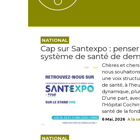
NATIONAL
️Cap sur Santexpo : penser
système de santé de dem
Chères et chers 
nous souhaitons 
une voix struct
de santé, à l’he
dynamique, plusi
D’une part, avec
l’Hôpital Cochin
santé de la fonda
6 Mai, 2026
A la 
NATIONAL