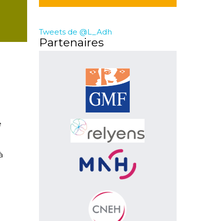
Tweets de @L_Adh
Partenaires
e
à