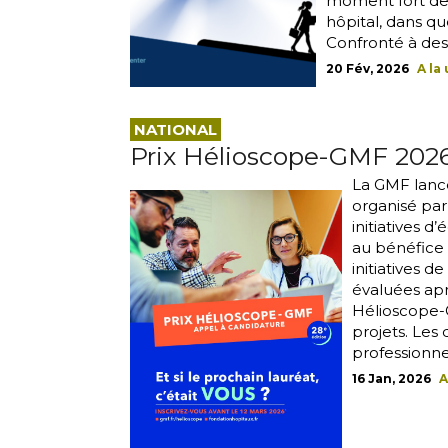
moment fort de 
hôpital, dans qu
Confronté à des
20 Fév, 2026
A la
NATIONAL
Prix Hélioscope-GMF 202
La GMF lance
organisé par
initiatives 
au bénéfice 
initiatives 
évaluées aprè
Hélioscope-G
projets. Les
professionne
16 Jan, 2026
A