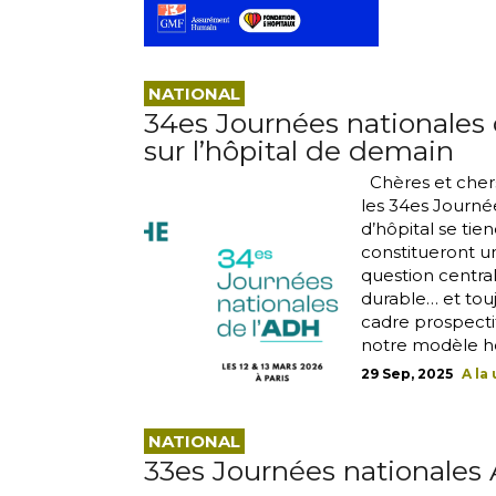
NATIONAL
34es Journées nationales 
sur l’hôpital de demain
Chères et chers
les 34es Journée
d’hôpital se tie
constitueront u
question central
durable… et tou
cadre prospecti
notre modèle hos
29 Sep, 2025
A la
NATIONAL
33es Journées nationales A