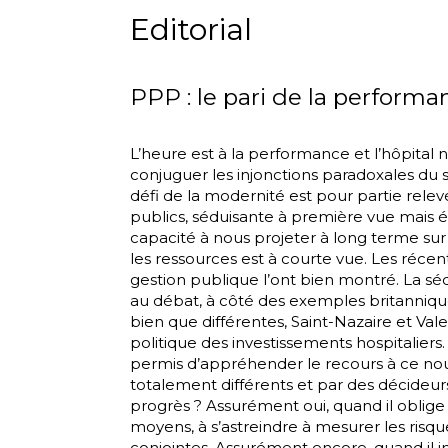
Editorial
PPP : le pari de la performa
L’heure est à la performance et l’hôpital n
conjuguer les injonctions paradoxales du 
défi de la modernité est pour partie rel
publics, séduisante à première vue mais
capacité à nous projeter à long terme sur
les ressources est à courte vue. Les réc
gestion publique l’ont bien montré. La séq
au débat, à côté des exemples britannique
bien que différentes, Saint-Nazaire et Va
politique des investissements hospitaliers. 
permis d’appréhender le recours à ce nouv
totalement différents et par des décideurs
progrès ? Assurément oui, quand il oblige
moyens, à s’astreindre à mesurer les risqu
conjointes. Assurément encore, quand il 