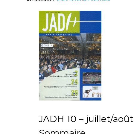
JADH
JADH 10 – juillet/aoû
Sommaire