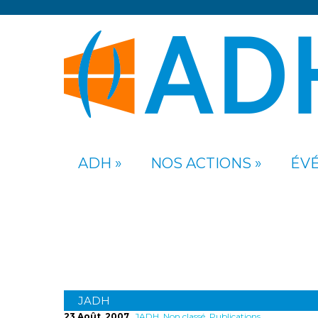
ADH
NOS ACTIONS
ÉV
JADH
JADH
23 Août, 2007
JADH
,
Non classé
,
Publications