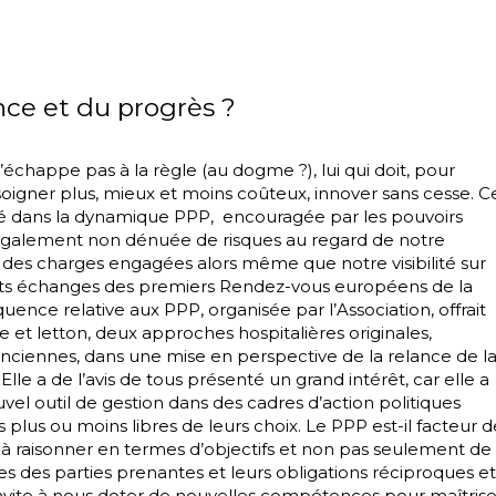
nce et du progrès ?
’échappe pas à la règle (au dogme ?), lui qui doit, pour
soigner plus, mieux et moins coûteux, innover sans cesse. C
evé dans la dynamique PPP, encouragée par les pouvoirs
 également non dénuée de risques au regard de notre
 des charges engagées alors même que notre visibilité sur
ents échanges des premiers Rendez-vous européens de la
uence relative aux PPP, organisée par l’Association, offrait
 et letton, deux approches hospitalières originales,
lenciennes, dans une mise en perspective de la relance de l
Elle a de l’avis de tous présenté un grand intérêt, car elle a
el outil de gestion dans des cadres d’action politiques
 plus ou moins libres de leurs choix. Le PPP est-il facteur d
 à raisonner en termes d’objectifs et non pas seulement de
es des parties prenantes et leurs obligations réciproques et
invite à nous doter de nouvelles compétences pour maîtrise