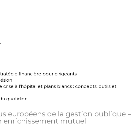
7
ratégie financière pour dirigeants
hésion
ise à l’hôpital et plans blancs : concepts, outils et
 du quotidien
s européens de la gestion publique –
un enrichissement mutuel