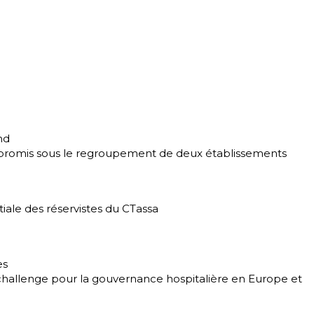
nd
mpromis sous le regroupement de deux établissements
tiale des réservistes du CTassa
es
u challenge pour la gouvernance hospitalière en Europe et