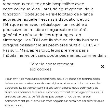
rendezvous ensuite en vie hospitalière avec
notre collègue Yves Harel, délégué général de la
fondation Hôpitaux de Paris-Hôpitaux de France
auprès de laquelle il est mis à disposition, et où
l’éthique rime avec médiatique : un modèle à
poursuivre en matière d’organisation d’intérêt
général. Au détour de ces reportages, l’on
s’interroge : les EDH ont-ils rêvé de charity business
lorsqu’ils passaient leurs premières nuits à l’EHESP ?
Pas sûr… Mais, après tout, leurs premiers pas à
l’hôpital ne les ont sans doute pas menés, comme dans
leurs aspirations oniriques, sur le pont supérieur d’un
Gérer le consentement
navire-amiral CHU ou dans un cabinet très secret de
aux cookies
l’avenue de Ségur. Faisant fi de ces conjectures mal
intentionnées, ils nous livrent avec humour, candeur et
Pour offrir les meilleures expériences, nous utilisons des technologies
envie le journal de leurspremiers stages
telles que les cookies pour stocker et/ou accéder aux informations des
hospitaliers. Rêve de grandeur et cauchemar d’échec
appareils. Le fait de consentir à ces technologies nous permettra de
les attendent en effet dans le numéro de la
traiter des données telles que le comportement de navigation ou les ID
rentrée… À suivre…
uniques sur ce site. Le fait de ne pas consentir ou de retirer son
consentement peut avoir un effet négatif sur certaines caractéristiques
Marc LAMOUR
et fonctions.
Rédacteur en chef