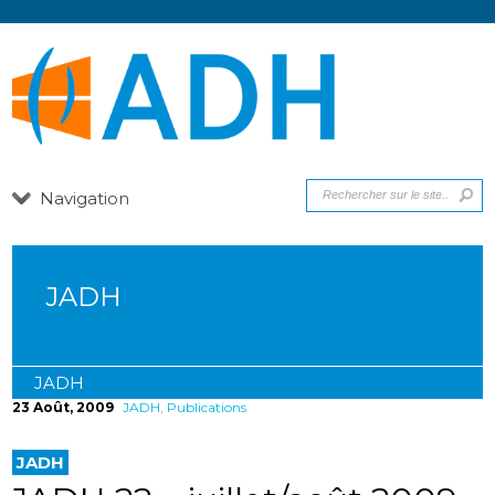
Navigation
JADH
JADH
23 Août, 2009
JADH
,
Publications
JADH