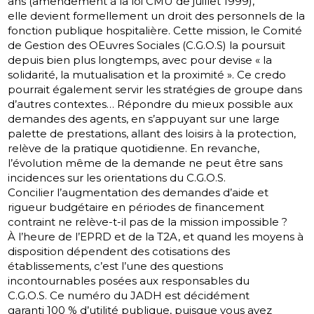
ans (amendement à la loi CMU de juillet 1999),
elle devient formellement un droit des personnels de la
fonction publique hospitalière. Cette mission, le Comité
de Gestion des OEuvres Sociales (C.G.O.S) la poursuit
depuis bien plus longtemps, avec pour devise « la
solidarité, la mutualisation et la proximité ». Ce credo
pourrait également servir les stratégies de groupe dans
d’autres contextes… Répondre du mieux possible aux
demandes des agents, en s’appuyant sur une large
palette de prestations, allant des loisirs à la protection,
relève de la pratique quotidienne. En revanche,
l’évolution même de la demande ne peut être sans
incidences sur les orientations du C.G.O.S.
Concilier l’augmentation des demandes d’aide et
rigueur budgétaire en périodes de financement
contraint ne relève-t-il pas de la mission impossible ?
À l’heure de l’EPRD et de la T2A, et quand les moyens à
disposition dépendent des cotisations des
établissements, c’est l’une des questions
incontournables posées aux responsables du
C.G.O.S. Ce numéro du JADH est décidément
garanti 100 % d’utilité publique, puisque vous avez