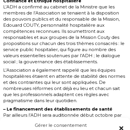
Confiance et Ethique hospitalière
L’ADH a confirmé au cabinet de la Ministre que les
membres de l’Association se tenaient à la disposition
des pouvoirs publics et du responsable de la Mission,
Edouard COUTY, personnalité hospitalière aux
compétences reconnues. Ils soumettront aux
responsables et aux groupes de la Mission Couty des
propositions sur chacun des trois thèmes consacrés : le
service public hospitalier, qui figure au nombre des
valeurs essentielles soutenues par l’ADH ; le dialogue
social ; la gouvernance des établissements.
L’Association a également rappelé que les équipes
hospitalières étaient en attente de stabilité des normes
et des contraintes qui leur sont appliquées. De
nombreuses réformes ont déjà eu lieu et chacun sait
que les professionnels adaptent ces règles avec
pragmatisme dans leur quotidien.
– Le financement des établissements de santé
Par ailleurs l’ADH sera auditionnée début octobre par
le Rapporteur du PLFSS 2013 devant la commission des
Gérer le consentement
affaires sociales de l’Assemblée nationale. Une