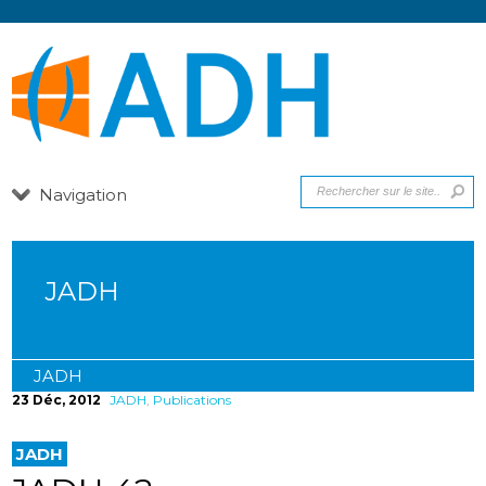
Navigation
JADH
JADH
23 Déc, 2012
JADH
,
Publications
JADH