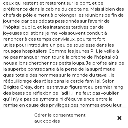
ceux qui restent et resteront sur le pont, et de
préférence dans la cabine du capitaine. Mais si bien des
chefs de pôle aiment à prolonger les réunions de fin de
journée par des débats passionnés sur l’avenir de
l’hôpital public, et les instances tardives par de
joyeuses collations, je me vois souvent conduit à
renoncer à ces temps conviviaux, pourtant fort
utiles pour introduire un peu de souplesse dans les
rouages hospitaliers. Comme les jeunes PH, je veille à
ne pas manquer mon tour à la crèche de l’hôpital où
nous allons chercher nos petits loups. Je profite ainsi de
la superbe contrepartie à la perte de la suprématie
quasi totale des hommes sur le monde du travail, le
rééquilibrage des rôles dans le cercle familial. Selon
Brigitte Grésy, dont les travaux figurent au premier rang
des bases de réflexion de l’adH, il ne faut pas «oublier
qu’il n’y a pas de symétrie ni d’équivalence entre la
remise en cause des privilèges des hommes et/ou leur
privation de ressorts de vie, notamment
Gérer le consentement
l’expression des émotions, d’un côté, et l’oppression des
aux cookies
femmes ainsi que la valeur différentielle à laquelle elles