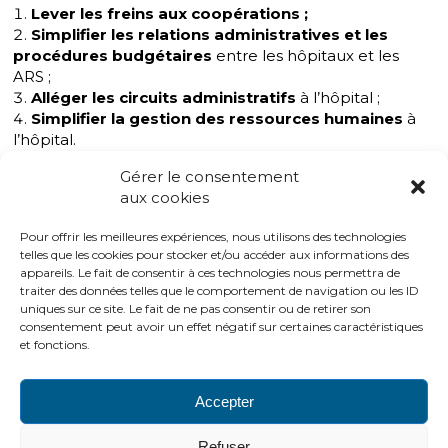
Lever les freins aux coopérations ;
Simplifier les relations administratives et les
procédures budgétaires
entre les hôpitaux et les
ARS ;
Alléger les circuits administratifs
à l’hôpital ;
Simplifier la gestion des ressources humaines
à
l’hôpital.
Les propositions ont été diffusées aux pouvoirs
Gérer le consentement
publics et présentées à la SGMAP en octobre 2014,
aux cookies
au ministère de la Santé et des Affaires sociales en
décembre 2014, et à la DGOS en mai 2015.
Pour offrir les meilleures expériences, nous utilisons des technologies
telles que les cookies pour stocker et/ou accéder aux informations des
appareils. Le fait de consentir à ces technologies nous permettra de
traiter des données telles que le comportement de navigation ou les ID
À télécharger :
uniques sur ce site. Le fait de ne pas consentir ou de retirer son
Rapport « Pour un effort de simplification à
consentement peut avoir un effet négatif sur certaines caractéristiques
l’hôpital »
et fonctions.
Accepter
PLAN DU SITE
LIENS UTILES
MENTIONS LÉGALES
Refuser