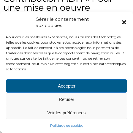
une mise en oeuvre
efficiente des GHT »
Gérer le consentement
aux cookies
Contribution ADH "Pour une mise en oeuvre efficiente
des GHT"
Pour offrir les meilleures expériences, nous utilisons des technologies
telles que les cookies pour stocker et/ou accéder aux informations des
appareils. Le fait de consentir à ces technologies nous permettra de
traiter des données telles que le comportement de navigation ou les ID
PLAN DU SITE
LIENS UTILES
MENTIONS LÉGALES
uniques sur ce site. Le fait de ne pas consentir ou de retirer son
CONTACTS
consentement peut avoir un effet négatif sur certaines caractéristiques
et fonctions.
2016 ADH
http://www.adh-asso.org
Accepter
Refuser
Voir les préférences
Politique de cookies