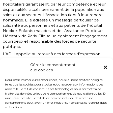
hospitaliers garantissent, par leur compétence et leur
disponibilité, l’accès permanent de la population aux
soins et aux secours. L’Association tient à leur rendre
hommage. Elle adresse un message particulier de
solidarité aux personnels et aux patients de l’hôpital
Necker-Enfants malades et de l’Assistance Publique –
Hôpitaux de Paris. Elle salue également l’engagement
courageux et responsable des forces de sécurité
publique.
L’ADH appelle au retour à des formes d’expression
non-violentes et au respect des institutions qui, comme
l’hôpital public, se dévouent au service des autres.
Gérer le consentement
aux cookies
Le président, Frédéric Boiron, les élus et le Bureau
national de l’ADH.
Pour offrir les meilleures expériences, nous utilisons des technologies
telles que les cookies pour stocker et/ou accéder aux informations des
appareils. Le fait de consentir à ces technologies nous permettra de
traiter des données telles que le comportement de navigation ou les ID
uniques sur ce site. Le fait de ne pas consentir ou de retirer son
A télécharger :
consentement peut avoir un effet négatif sur certaines caractéristiques
Communiqué ADH – Hôpital Necker
et fonctions.