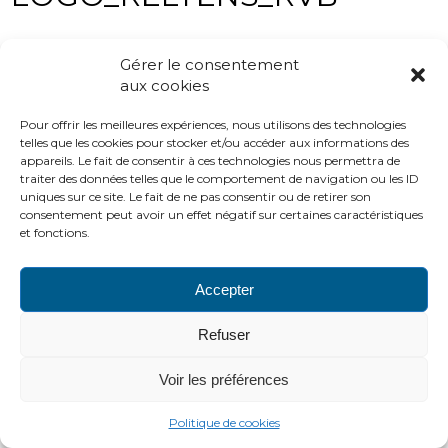
Gérer le consentement
aux cookies
Pour offrir les meilleures expériences, nous utilisons des technologies
telles que les cookies pour stocker et/ou accéder aux informations des
appareils. Le fait de consentir à ces technologies nous permettra de
traiter des données telles que le comportement de navigation ou les ID
uniques sur ce site. Le fait de ne pas consentir ou de retirer son
PLAN DU SITE
LIENS UTILES
MENTIONS LÉGALES
consentement peut avoir un effet négatif sur certaines caractéristiques
CONTACTS
et fonctions.
2016 ADH
http://www.adh-asso.org
Accepter
Refuser
Voir les préférences
Politique de cookies