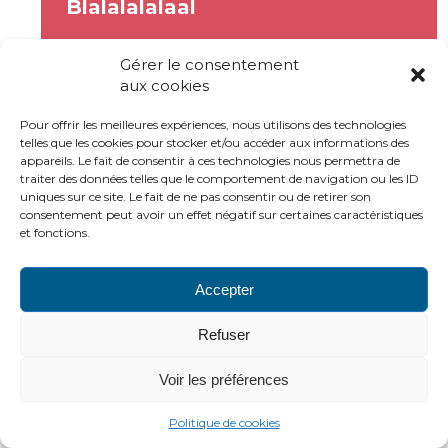
Blalalalalaal
Gérer le consentement
lzjhfgz zelfj zeo z efouzefoze zeofhzeofuhb ozf
aux cookies
zzuh z ze zofuhzofuhz zuh zofuz
Pour offrir les meilleures expériences, nous utilisons des technologies
telles que les cookies pour stocker et/ou accéder aux informations des
appareils. Le fait de consentir à ces technologies nous permettra de
PLAN DU SITE
LIENS UTILES
MENTIONS LÉGALES
traiter des données telles que le comportement de navigation ou les ID
CONTACTS
uniques sur ce site. Le fait de ne pas consentir ou de retirer son
consentement peut avoir un effet négatif sur certaines caractéristiques
2016 ADH
et fonctions.
http://www.adh-asso.org
Accepter
Refuser
Voir les préférences
Politique de cookies