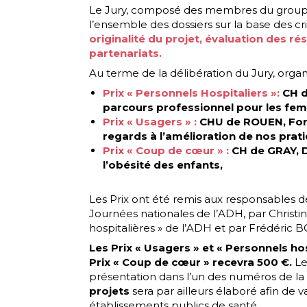
Le Jury, composé des membres du groupe 
l’ensemble des dossiers sur la base des cri
originalité du projet, évaluation des rés
partenariats.
Au terme de la délibération du Jury, organ
Prix « Personnels Hospitaliers »:
CH d
parcours professionnel pour les fe
Prix « Usagers »
:
CHU de ROUEN, For
regards à l’amélioration de nos prati
Prix « Coup de cœur » :
CH de GRAY, D
l’obésité des enfants,
Les Prix ont été remis aux responsables de
Journées nationales de l’ADH, par Christi
hospitalières » de l’ADH et par Frédéric 
Les Prix « Usagers » et « Personnels ho
Prix « Coup de cœur » recevra 500 €.
Le
présentation dans l’un des numéros de la 
projets
sera par ailleurs élaboré afin de v
établissements publics de santé.