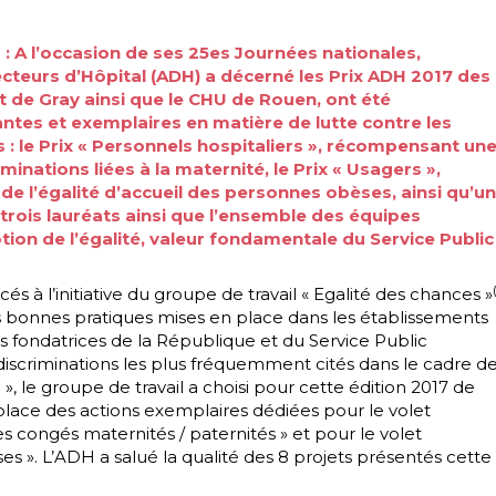
 : A l’occasion de ses 25es Journées nationales,
recteurs d’Hôpital (ADH) a décerné les Prix ADH 2017 des
et de Gray ainsi que le CHU de Rouen, ont été
tes et exemplaires en matière de lutte contre les
s : le Prix « Personnels hospitaliers », récompensant un
riminations liées à la maternité, le Prix « Usagers »,
 l’égalité d’accueil des personnes obèses, ainsi qu’un
s trois lauréats ainsi que l’ensemble des équipes
ion de l’égalité, valeur fondamentale du Service Public
és à l’initiative du groupe de travail « Egalité des chances »
les bonnes pratiques mises en place dans les établissements
urs fondatrices de la République et du Service Public
discriminations les plus fréquemment cités dans le cadre d
 ? », le groupe de travail a choisi pour cette édition 2017 de
 place des actions exemplaires dédiées pour le volet
des congés maternités / paternités » et pour le volet
ses ». L’ADH a salué la qualité des 8 projets présentés cette