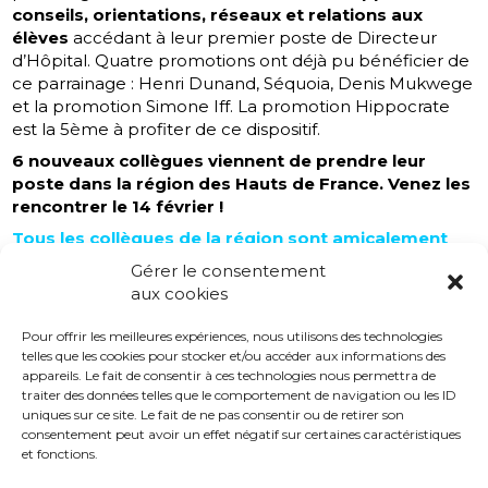
conseils, orientations, réseaux et relations aux
élèves
accédant à leur premier poste de Directeur
d’Hôpital. Quatre promotions ont déjà pu bénéficier de
ce parrainage : Henri Dunand, Séquoia, Denis Mukwege
et la promotion Simone Iff. La promotion Hippocrate
est la 5ème à profiter de ce dispositif.
6 nouveaux collègues viennent de prendre leur
poste dans la région des
Hauts de France. Venez les
rencontrer le 14 février !
Tous les collègues de la région sont amicalement
conviés à participer à cet événement qui nous
Gérer le consentement
permettra de faire connaissance et d’accueillir les
aux cookies
nouveaux arrivants dans une ambiance chaleureuse.
Pour offrir les meilleures expériences, nous utilisons des technologies
Pour faciliter l’organisation de cette soirée, merci
telles que les cookies pour stocker et/ou accéder aux informations des
de bien vouloir confirmer votre présence par retour
appareils. Le fait de consentir à ces technologies nous permettra de
de mail, avant le 07 février, à la permanence de
traiter des données telles que le comportement de navigation ou les ID
l’ADH :
permanence@adh-asso.org
uniques sur ce site. Le fait de ne pas consentir ou de retirer son
consentement peut avoir un effet négatif sur certaines caractéristiques
Au plaisir de vous y retrouver nombreux !
et fonctions.
L’équipe ADH,