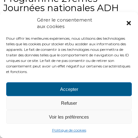
Journées nationales ADH
Gérer le consentement
aux cookies
Pour offrir les meilleures expériences, nous utilisons des technologies
telles que les cookies pour stocker et/ou accéder aux informations des
appareils. Le fait de consentir à ces technologies nous permettra de
traiter des données telles que le comportement de navigation ou les ID
uniques sur ce site. Le fait de ne pas consentir ou de retirer son
consentement peut avoir un effet négatif sur certaines caractéristiques
et fonctions.
PLAN DU SITE
LIENS UTILES
MENTIONS LÉGALES
Accepter
CONTACTS
2016 ADH
Refuser
http://www.adh-asso.org
Voir les préférences
Politique de cookies