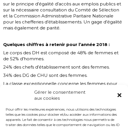
sur le principe d’égalité d’accès aux emplois publics et
sur la nécessaire consultation du Comité de Sélection
et la Commission Administrative Paritaire Nationale
pour les chefferies d’établissements. Un gage d’égalité
mais également de parité.
Quelques chiffres à retenir pour l’année 2018 :
Le corps des DH est composé de 48% de femmes et
de 52% d’hommes.
24% des chefs d’établissement sont des femmes.
34% des DG de CHU sont des femmes.
La classe exceptionnelle concerne les femmes pour
24%.
Gérer le consentement
[1]
Rapport sur la parité dans le corps des directeurs
aux cookies
d’hôpital à télécharger sur
http://www.adh-
Pour offrir les meilleures expériences, nous utilisons des technologies
asso.org/2012/03/08/exclusif-ladh-rend-son-premier-
telles que les cookies pour stocker et/ou accéder aux informations des
rapport-egalite-hommesfemmes
appareils. Le fait de consentir à ces technologies nous permettra de
traiter des données telles que le comportement de navigation ou les ID