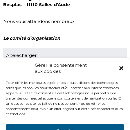
Besplas – 11110 Salles d’Aude
Nous vous attendons nombreux !
Le comité d’organisation
A télécharger :
Programme Formation SFHH Journées
Gérer le consentement
Internationales 2021 18 & 19 novembre 2021
aux cookies
Bulletin d’inscription Formation SFHH Journées
Pour offrir les meilleures expériences, nous utilisons des technologies
Internationales 2021
telles que les cookies pour stocker et/ou accéder aux informations des
Spéciale Journées Internationales SFHH
appareils. Le fait de consentir à ces technologies nous permettra de
traiter des données telles que le comportement de navigation ou les ID
Objectifs pédagogiques moyens d’évaluation SFHH
uniques sur ce site. Le fait de ne pas consentir ou de retirer son
consentement peut avoir un effet négatif sur certaines caractéristiques
et fonctions.