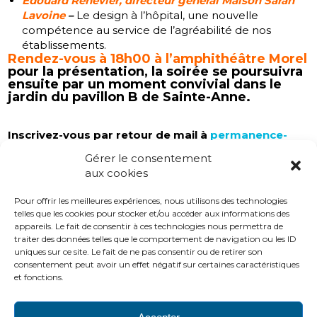
Edouard Renevier, directeur général Maison Sarah
Lavoine
–
Le design à l’hôpital, une nouvelle
compétence au service de l’agréabilité de nos
établissements.
Rendez-vous à 18h00 à l’amphithéâtre Morel
pour la présentation, la soirée se poursuivra
ensuite par un moment convivial dans le
jardin du pavillon B de Sainte-Anne.
Inscrivez-vous par retour de mail à
permanence-
adh@ghu-paris.fr
Gérer le consentement
aux cookies
Pour offrir les meilleures expériences, nous utilisons des technologies
Nous vous attendons nombreux !
telles que les cookies pour stocker et/ou accéder aux informations des
appareils. Le fait de consentir à ces technologies nous permettra de
traiter des données telles que le comportement de navigation ou les ID
Céline Wasmer –
Déléguée ADH Ile-de-France
uniques sur ce site. Le fait de ne pas consentir ou de retirer son
consentement peut avoir un effet négatif sur certaines caractéristiques
Vincent Vauchel –
Délégué régional adjoint ADH Ile-
et fonctions.
de-France