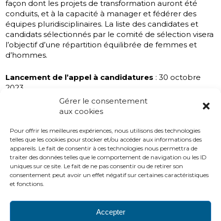
façon dont les projets de transformation auront été
conduits, et à la capacité à manager et fédérer des
équipes pluridisciplinaires. La liste des candidates et
candidats sélectionnés par le comité de sélection visera
l’objectif d’une répartition équilibrée de femmes et
d’hommes.
Lancement de l’appel à candidatures
: 30 octobre
2023
Date butoir de réception des dossiers
: 26 novembre
Gérer le consentement
2023 à 23h59 (heure de Paris)
aux cookies
Réunion du comité de sélection
: mi-décembre
Publication de la liste des candidates et candidats
Pour offrir les meilleures expériences, nous utilisons des technologies
retenus sur le site internet du CNG
: début janvier
telles que les cookies pour stocker et/ou accéder aux informations des
appareils. Le fait de consentir à ces technologies nous permettra de
2024
traiter des données telles que le comportement de navigation ou les ID
Assessments
(pour les candidats retenus) : courant
uniques sur ce site. Le fait de ne pas consentir ou de retirer son
janvier 2024
consentement peut avoir un effet négatif sur certaines caractéristiques
Début du cycle de formation
: mars 2024
et fonctions.
Fin du cycle de formation
: mars 2025
Accepter