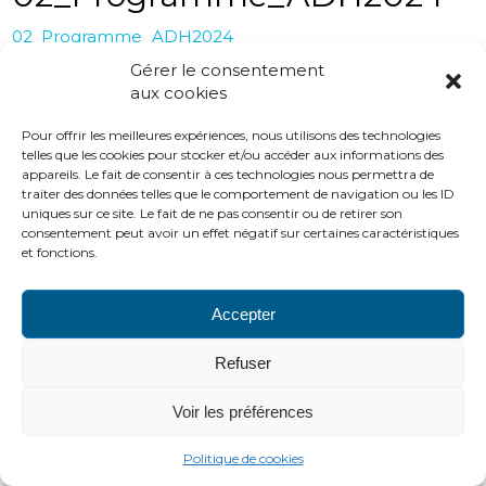
02_Programme_ADH2024
Gérer le consentement
aux cookies
PLAN DU SITE
LIENS UTILES
MENTIONS LÉGALES
Pour offrir les meilleures expériences, nous utilisons des technologies
CONTACTS
telles que les cookies pour stocker et/ou accéder aux informations des
2016 ADH
appareils. Le fait de consentir à ces technologies nous permettra de
http://www.adh-asso.org
traiter des données telles que le comportement de navigation ou les ID
uniques sur ce site. Le fait de ne pas consentir ou de retirer son
consentement peut avoir un effet négatif sur certaines caractéristiques
et fonctions.
Accepter
Refuser
Voir les préférences
Politique de cookies