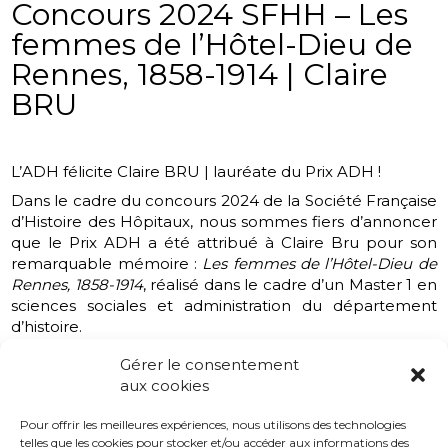
Concours 2024 SFHH – Les
femmes de l’Hôtel-Dieu de
Rennes, 1858-1914 | Claire
BRU
L’ADH félicite Claire BRU | lauréate du Prix ADH !
Dans le cadre du concours 2024 de la Société Française
d’Histoire des Hôpitaux, nous sommes fiers d’annoncer
que le Prix ADH a été attribué à Claire Bru pour son
remarquable mémoire :
Les femmes de l’Hôtel-Dieu de
Rennes, 1858-1914
, réalisé dans le cadre d’un Master 1 en
sciences sociales et administration du département
d’histoire.
Ce concours, organisé tous les deux ans par la SFHH en
Gérer le consentement
partenariat avec l’AP-HP, bénéficie du soutien actif de
aux cookies
l’ADH. Il met en lumière des travaux visant à
encourager la connaissance de l’histoire des hôpitaux.
Pour offrir les meilleures expériences, nous utilisons des technologies
telles que les cookies pour stocker et/ou accéder aux informations des
La synthèse de ce mémoire est consultable
ici
.