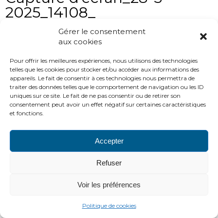
2025_14108_
Gérer le consentement
aux cookies
Pour offrir les meilleures expériences, nous utilisons des technologies
telles que les cookies pour stocker et/ou accéder aux informations des
appareils. Le fait de consentir à ces technologies nous permettra de
traiter des données telles que le comportement de navigation ou les ID
uniques sur ce site. Le fait de ne pas consentir ou de retirer son
PLAN DU SITE
LIENS UTILES
MENTIONS LÉGALES
consentement peut avoir un effet négatif sur certaines caractéristiques
CONTACTS
et fonctions.
2016 ADH
http://www.adh-asso.org
Accepter
Refuser
Voir les préférences
Politique de cookies