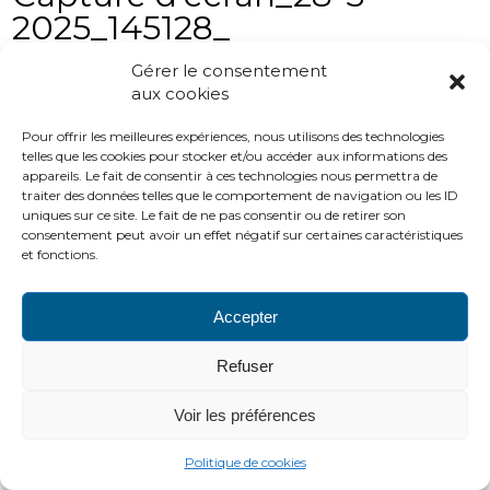
2025_145128_
Gérer le consentement
aux cookies
Pour offrir les meilleures expériences, nous utilisons des technologies
telles que les cookies pour stocker et/ou accéder aux informations des
appareils. Le fait de consentir à ces technologies nous permettra de
traiter des données telles que le comportement de navigation ou les ID
uniques sur ce site. Le fait de ne pas consentir ou de retirer son
PLAN DU SITE
LIENS UTILES
MENTIONS LÉGALES
consentement peut avoir un effet négatif sur certaines caractéristiques
CONTACTS
et fonctions.
2016 ADH
http://www.adh-asso.org
Accepter
Refuser
Voir les préférences
Politique de cookies