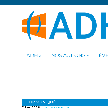
ADH
NOS ACTIONS
ÉV
Commun
COMMUNIQUÉS
7 Jan, 2026
A la une
,
Communiqués