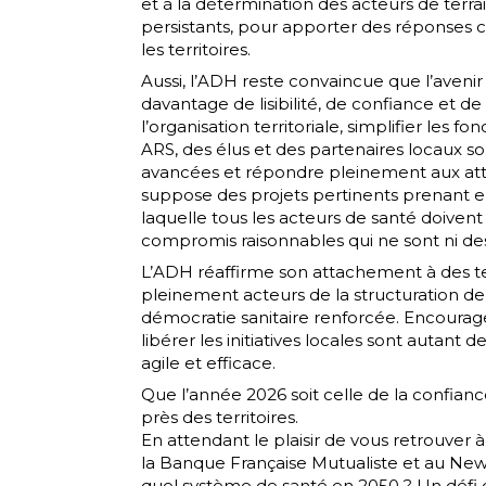
et à la détermination des acteurs de terrain,
persistants, pour apporter des réponses c
les territoires.
Aussi, l’ADH reste convaincue que l’avenir
davantage de lisibilité, de confiance et de 
l’organisation territoriale, simplifier les 
ARS, des élus et des partenaires locaux s
avancées et répondre pleinement aux attent
suppose des projets pertinents prenant e
laquelle tous les acteurs de santé doivent
compromis raisonnables qui ne sont ni des
L’ADH réaffirme son attachement à des ter
pleinement acteurs de la structuration de l
démocratie sanitaire renforcée. Encourager 
libérer les initiatives locales sont autant
agile et efficace.
Que l’année 2026 soit celle de la confiance
près des territoires.
En attendant le plaisir de vous retrouver 
la Banque Française Mutualiste et au NewC
quel système de santé en 2050 ? Un défi 