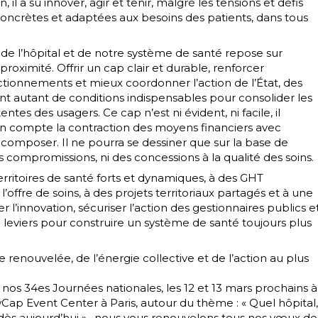
 il a su innover, agir et tenir, malgré les tensions et défis
oncrètes et adaptées aux besoins des patients, dans tous
 de l’hôpital et de notre système de santé repose sur
proximité. Offrir un cap clair et durable, renforcer
fonctionnements et mieux coordonner l’action de l’État, des
ont autant de conditions indispensables pour consolider les
es des usagers. Ce cap n’est ni évident, ni facile, il
n compte la contraction des moyens financiers avec
 composer. Il ne pourra se dessiner que sur la base de
 compromissions, ni des concessions à la qualité des soins.
ritoires de santé forts et dynamiques, à des GHT
’offre de soins, à des projets territoriaux partagés et à une
l’innovation, sécuriser l’action des gestionnaires publics e
 de leviers pour construire un système de santé toujours plus
 renouvelée, de l’énergie collective et de l’action au plus
à nos 34es Journées nationales, les 12 et 13 mars prochains à
ap Event Center à Paris, autour du thème : « Quel hôpital,
dès aujourd’hui », nous vous renouvelons tous nos vœux de