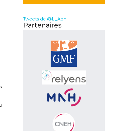
Tweets de @L_Adh
Partenaires
s
ui
e