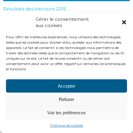
Résultats des élections 2015
Gérer le consentement
aux cookies
PLAN DU SITE
LIENS UTILES
MENTIONS LÉGALES
CONTACTS
Pour offrir les meilleures expériences, nous utilisons des technologies
telles que les cookies pour stocker et/ou accéder aux informations des
2016 ADH
appareils. Le fait de consentir à ces technologies nous permettra de
http://www.adh-asso.org
traiter des données telles que le comportement de navigation ou les ID
uniques sur ce site. Le fait de ne pas consentir ou de retirer son
consentement peut avoir un effet négatif sur certaines caractéristiques
et fonctions.
Accepter
Refuser
Voir les préférences
Politique de cookies