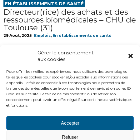
EN ÉTABLISSEMENTS DE SANTÉ
Directeur(rice) des achats et des
ressources biomédicales – CHU de
Toulouse (31)
29 Août, 2025
Emplois
,
En établissements de santé
Gérer le consentement
EN ÉTABLISSEMENTS DE SANTÉ
aux cookies
Directeur(rice) ressources
humaines et affaires médicales –
Pour offrir les meilleures expériences, nous utilisons des technologies
ICANS (67)
telles que les cookies pour stocker et/ou accéder aux informations des
appareils. Le fait de consentir à ces technologies nous permettra de
19 Août, 2025
A la une
,
Emplois
,
En établissements de santé
traiter des données telles que le comportement de navigation ou les ID
uniques sur ce site. Le fait de ne pas consentir ou de retirer son
consentement peut avoir un effet négatif sur certaines caractéristiques
et fonctions.
« Précédent
1
2
Accepter
PLAN DU SITE
LIENS UTILES
MENTIONS LÉGALES
Refuser
CONTACTS