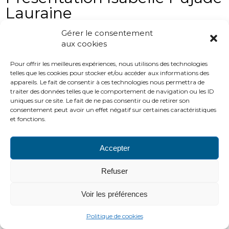
Lauraine
Présentation Isabelle Pujade Lauraine
Gérer le consentement
aux cookies
Pour offrir les meilleures expériences, nous utilisons des technologies
PLAN DU SITE
LIENS UTILES
MENTIONS LÉGALES
telles que les cookies pour stocker et/ou accéder aux informations des
CONTACTS
appareils. Le fait de consentir à ces technologies nous permettra de
traiter des données telles que le comportement de navigation ou les ID
2016 ADH
uniques sur ce site. Le fait de ne pas consentir ou de retirer son
http://www.adh-asso.org
consentement peut avoir un effet négatif sur certaines caractéristiques
et fonctions.
Accepter
Refuser
Voir les préférences
Politique de cookies