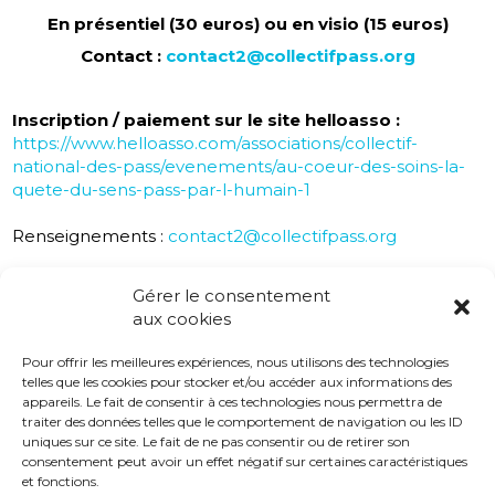
En présentiel (30 euros) ou en visio (15 euros)
Contact :
contact2@collectifpass.org
Inscription / paiement sur le site helloasso :
https://www.helloasso.com/associations/collectif-
national-des-pass/evenements/au-coeur-des-soins-la-
quete-du-sens-pass-par-l-humain-1
Renseignements :
contact2@collectifpass.org
Gérer le consentement
Programme à télécharger ci-dessous
aux cookies
Pour offrir les meilleures expériences, nous utilisons des technologies
A télécharger :
telles que les cookies pour stocker et/ou accéder aux informations des
Programme colloque « Au cœur des soins, la quête
appareils. Le fait de consentir à ces technologies nous permettra de
du sens « PASS » par l’humain” 24 septembre 2021
traiter des données telles que le comportement de navigation ou les ID
uniques sur ce site. Le fait de ne pas consentir ou de retirer son
Communiqué de Presse – PASS – FHS – 24
consentement peut avoir un effet négatif sur certaines caractéristiques
septembre 2021
et fonctions.