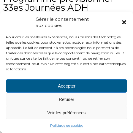
33es Journées ADH
Programme prévisionnel 33es Journées ADH
Gérer le consentement
aux cookies
Pour offrir les meilleures expériences, nous utilisons des technologies
PLAN DU SITE
LIENS UTILES
MENTIONS LÉGALES
telles que les cookies pour stocker et/ou accéder aux informations des
CONTACTS
appareils. Le fait de consentir à ces technologies nous permettra de
traiter des données telles que le comportement de navigation ou les ID
2016 ADH
uniques sur ce site. Le fait de ne pas consentir ou de retirer son
http://www.adh-asso.org
consentement peut avoir un effet négatif sur certaines caractéristiques
et fonctions.
Accepter
Refuser
Voir les préférences
Politique de cookies