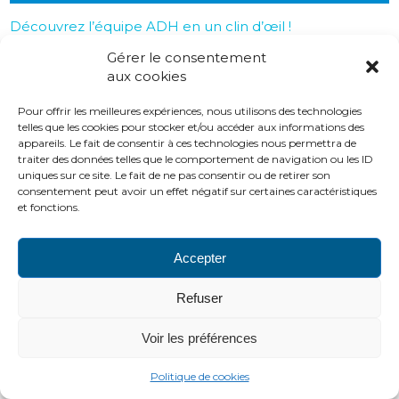
Découvrez l’équipe ADH en un clin d’œil !
Gérer le consentement
aux cookies
PLAN DU SITE
LIENS UTILES
MENTIONS LÉGALES
CONTACTS
Pour offrir les meilleures expériences, nous utilisons des technologies
telles que les cookies pour stocker et/ou accéder aux informations des
2016 ADH
appareils. Le fait de consentir à ces technologies nous permettra de
http://www.adh-asso.org
traiter des données telles que le comportement de navigation ou les ID
uniques sur ce site. Le fait de ne pas consentir ou de retirer son
consentement peut avoir un effet négatif sur certaines caractéristiques
et fonctions.
Accepter
Refuser
Voir les préférences
Politique de cookies