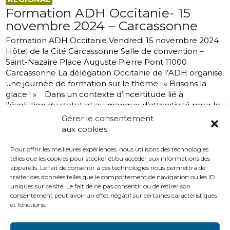
Formation ADH Occitanie- 15
novembre 2024 – Carcassonne
Formation ADH Occitanie Vendredi 15 novembre 2024
Hôtel de la Cité Carcassonne Salle de convention –
Saint-Nazaire Place Auguste Pierre Pont 11000
Carcassonne La délégation Occitanie de l’ADH organise
une journée de formation sur le thème : « Brisons la
glace ! » Dans un contexte d’incertitude lié à
l’évolution du statut et au manque d’attractivité pour le
métier de directeur, nombreux sont les collègues qui
Gérer le consentement
s’interrogent sur des dispositifs d’accompagnement,
aux cookies
d’attractivité et de fidélisation. L’ADH Occitanie vous
propose d’échanger sur ces sujets avec notamment...
Pour offrir les meilleures expériences, nous utilisons des technologies
telles que les cookies pour stocker et/ou accéder aux informations des
26 Sep, 2024
A la une
,
Evénements
,
Régional
appareils. Le fait de consentir à ces technologies nous permettra de
traiter des données telles que le comportement de navigation ou les ID
uniques sur ce site. Le fait de ne pas consentir ou de retirer son
consentement peut avoir un effet négatif sur certaines caractéristiques
« Précédent
1
…
3
4
5
6
7
et fonctions.
…
31
Suivant »