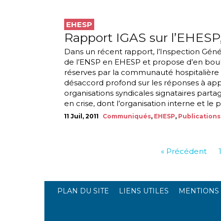
EHESP
Rapport IGAS sur l’EHESP
Dans un récent rapport, l’Inspection Génér
de l’ENSP en EHESP et propose d’en boule
réserves par la communauté hospitalière 
désaccord profond sur les réponses à appo
organisations syndicales signataires parta
en crise, dont l’organisation interne et le 
11 Juil, 2011
Communiqués
,
EHESP
,
Publications
« Précédent
PLAN DU SITE
LIENS UTILES
MENTIONS