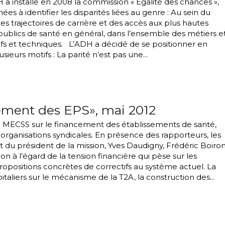
H a installé en 2008 la commission « Égalité des chances »,
es à identifier les disparités liées au genre : Au sein du
des trajectoires de carrière et des accès aux plus hautes
 publics de santé en général, dans l’ensemble des métiers e
ifs et techniques. L’ADH a décidé de se positionner en
sieurs motifs : La parité n’est pas une...
ment des EPS», mai 2012
a MECSS sur le financement des établissements de santé,
rganisations syndicales. En présence des rapporteurs, les
t du président de la mission, Yves Daudigny, Frédéric Boiro
on à l’égard de la tension financière qui pèse sur les
ropositions concrètes de correctifs au système actuel. La
taliers sur le mécanisme de la T2A, la construction des...