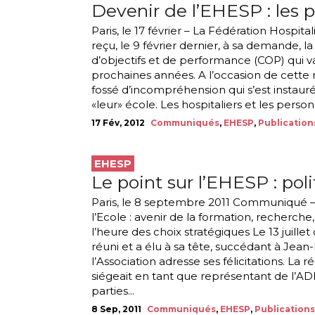
Devenir de l’EHESP : les 
Paris, le 17 février – La Fédération Hospit
reçu, le 9 février dernier, à sa demande, l
d’objectifs et de performance (COP) qui va
prochaines années. A l’occasion de cette 
fossé d’incompréhension qui s’est instauré
«leur» école. Les hospitaliers et les perso
17 Fév, 2012
Communiqués
,
EHESP
,
Publication
EHESP
Le point sur l’EHESP : pol
Paris, le 8 septembre 2011 Communiqué –
l’Ecole : avenir de la formation, recherch
l’heure des choix stratégiques Le 13 juille
réuni et a élu à sa tête, succédant à Jean-
l’Association adresse ses félicitations. L
siégeait en tant que représentant de l’AD
parties...
8 Sep, 2011
Communiqués
,
EHESP
,
Publications