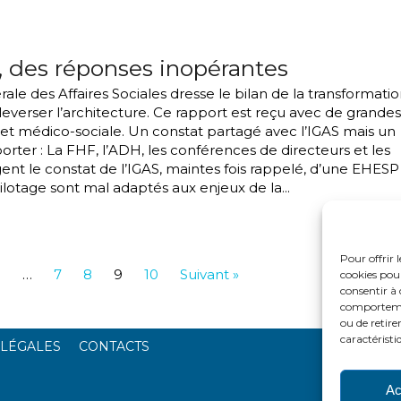
, des réponses inopérantes
ale des Affaires Sociales dresse le bilan de la transformati
verser l’architecture. Ce rapport est reçu avec de grandes
et médico-sociale. Un constat partagé avec l’IGAS mais un
rter : La FHF, l’ADH, les conférences de directeurs et les
gent le constat de l’IGAS, maintes fois rappelé, d’une EHESP
pilotage sont mal adaptés aux enjeux de la...
Pour offrir 
1
…
7
8
9
10
Suivant »
cookies pour
consentir à 
comportement
ou de retire
caractéristi
 LÉGALES
CONTACTS
Ac