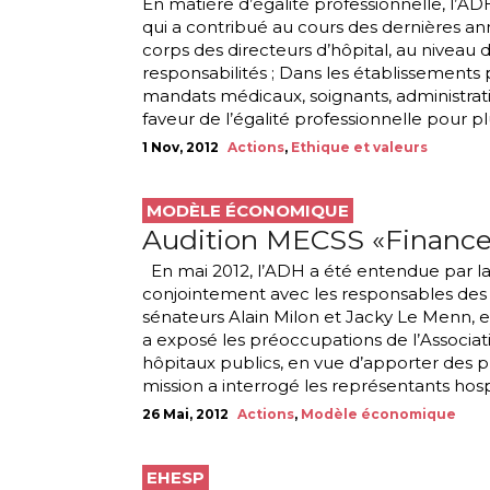
En matière d’égalité professionnelle, l’AD
qui a contribué au cours des dernières anné
corps des directeurs d’hôpital, au niveau 
responsabilités ; Dans les établissements
mandats médicaux, soignants, administrat
faveur de l’égalité professionnelle pour plu
1 Nov, 2012
Actions
,
Ethique et valeurs
MODÈLE ÉCONOMIQUE
Audition MECSS «Finance
En mai 2012, l’ADH a été entendue par l
conjointement avec les responsables des o
sénateurs Alain Milon et Jacky Le Menn, e
a exposé les préoccupations de l’Associati
hôpitaux publics, en vue d’apporter des p
mission a interrogé les représentants hospi
26 Mai, 2012
Actions
,
Modèle économique
EHESP