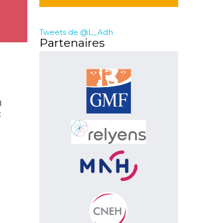
Tweets de @L_Adh
Partenaires
l
t